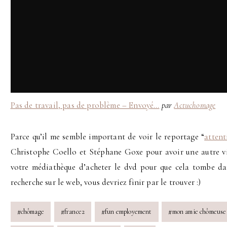
Pas de travail, pas de problème – Envoyé…
par
Actuchomage
Parce qu’il me semble important de voir le reportage “
attent
Christophe Coello et Stéphane Goxe pour avoir une autre v
votre médiathèque d’acheter le dvd pour que cela tombe dans
recherche sur le web, vous devriez finir par le trouver :)
Post
#
chômage
#
france2
#
fun employement
#
mon amie chômeuse
Tags: