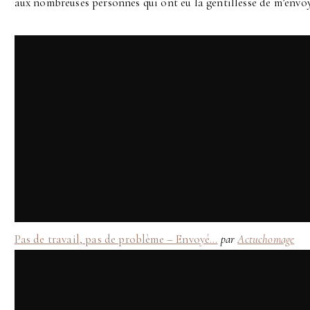
aux nombreuses personnes qui ont eu la gentillesse de m’envoy
Pas de travail, pas de problème – Envoyé…
par
Actuchomage