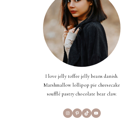
I love jelly toffee jelly beans danish.
Marshmallow lollipop pie cheesecake
soufflé pastry chocolate bear claw.
Instagram
Pinterest
TikTok
YouTube