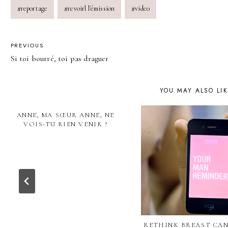
#
reportage
#
revoirl l'émission
#
video
POST
PREVIOUS
Si toi bourré, toi pas draguer
NAVIGATION
YOU MAY ALSO LI
ANNE, MA SŒUR ANNE, NE
VOIS-TU RIEN VENIR ?
RETHINK BREAST CAN