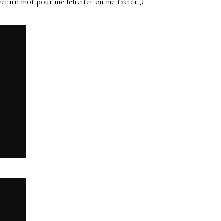
er un mot pour me féliciter ou me tacler ;)