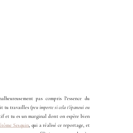
malheureusement pas compris l’essence du
t tu travailles
(peu importe si cela t’épanoui ou
tif et tu es un marginal dont on espère bien
érôme Sesquin
, qui a réalisé ce reportage, et