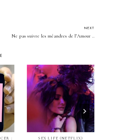
NEXT
Ne pas suivre les méandres de l’Amour ..
KE
MARKE
GÉOLOCA
SOC
CER :
SEX LIFE (NETFLIX)