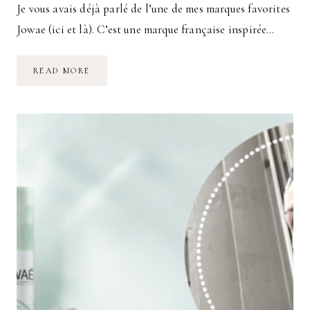
Je vous avais déjà parlé de l’une de mes marques favorites
Jowae (ici et là). C’est une marque française inspirée…
LA
READ MORE
NOUVELLE
GAMME
DÉMAQUILLANTE
JOWAE
:
HUILE
DÉMAQUILLANTE,
GOMMAGE
ET
MOUSSE
MICELLAIRE