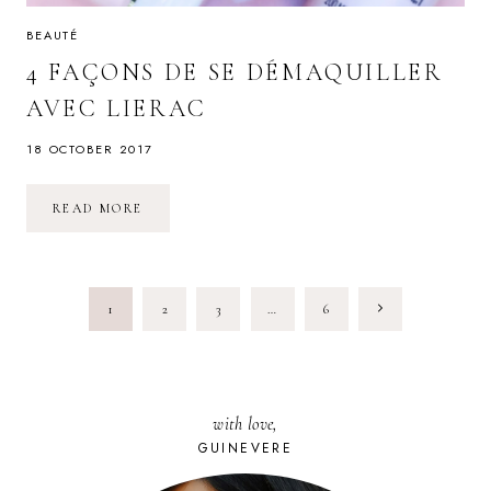
BEAUTÉ
4 FAÇONS DE SE DÉMAQUILLER
AVEC LIERAC
18 OCTOBER 2017
4
READ MORE
FAÇONS
DE
SE
DÉMAQUILLER
AVEC
PAGE
LIERAC
Next
1
2
3
…
6
NAVIGATION
Page
with love,
GUINEVERE