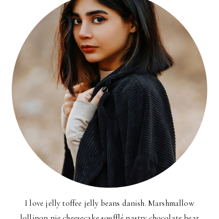
I love jelly toffee jelly beans danish. Marshmallow
lollipop pie cheesecake soufflé pastry chocolate bear