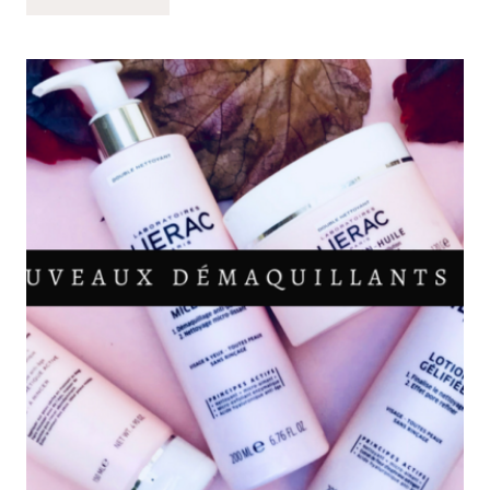
MASQUES
DE
PRINTEMPS
:
ARGILE
&
MISSION
HYDRATATION
AVEC
JOWAE