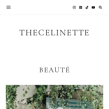
Skip
to
content
THECELINETTE
BEAUTÉ