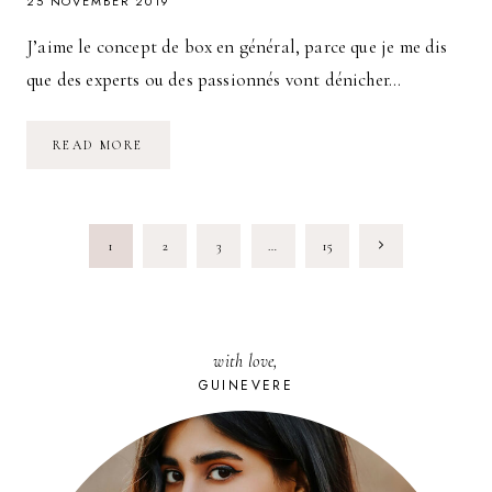
25 NOVEMBER 2019
J’aime le concept de box en général, parce que je me dis
que des experts ou des passionnés vont dénicher…
THÉ
READ MORE
BOX
:
À
LA
DÉCOUVERTE
PAGE
DE
Next
1
2
3
…
15
L’UNIVERS
DU
NAVIGATION
THÉ
Page
with love,
GUINEVERE