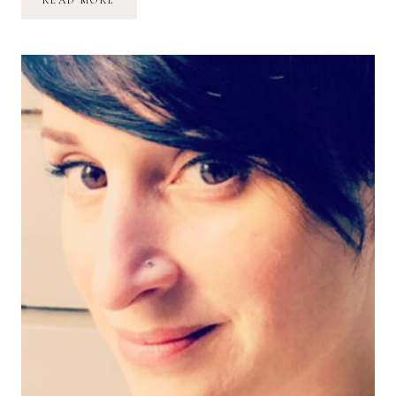
READ MORE
AVIS
SUR
LA
CURE
ANTI-
ÂGE
GLISODIN
:
COMPLÉMENTS
ALIMENTAIRES
POUR
LA
PEAU