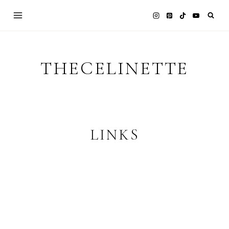
Skip
to
content
THECELINETTE
LINKS