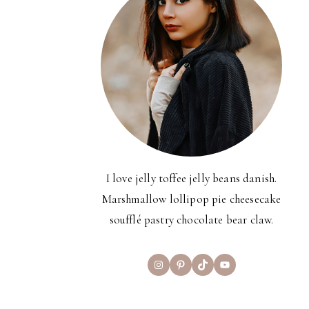
I love jelly toffee jelly beans danish.
Marshmallow lollipop pie cheesecake
soufflé pastry chocolate bear claw.
Instagram
Pinterest
TikTok
YouTube