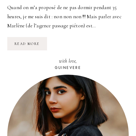
Quand on m’a proposé de ne pas dormir pendant 35
heures, je me suis dit : non non non !!! Mais parler avec
Marlène (de l’agence passage piéton) est…
LES
READ MORE
35
ANS
DU
with love,
LAPIN
DURACELL
GUINEVERE
:
J’Y
ÉTAIS,
J’AI
TENU
:)