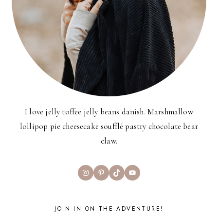
I love jelly toffee jelly beans danish. Marshmallow
lollipop pie cheesecake soufflé pastry chocolate bear
claw.
Instagram
Pinterest
TikTok
YouTube
JOIN IN ON THE ADVENTURE!