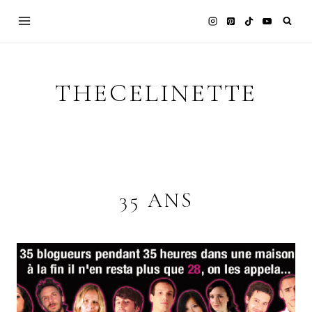
Skip
to
content
THECELINETTE
35 ANS