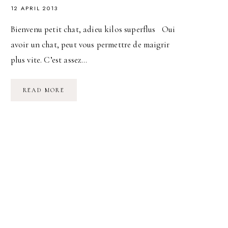
12 APRIL 2013
Bienvenu petit chat, adieu kilos superflus Oui
avoir un chat, peut vous permettre de maigrir
plus vite. C’est assez…
RÉUSSIR
READ MORE
SON
RÉGIME
GRÂCE
À
SON
CHAT