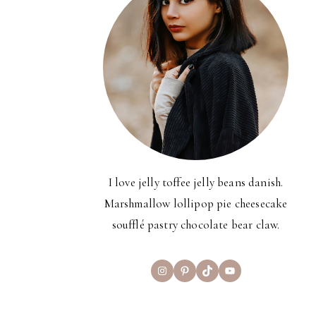
I love jelly toffee jelly beans danish.
Marshmallow lollipop pie cheesecake
soufflé pastry chocolate bear claw.
Instagram
Pinterest
TikTok
YouTube