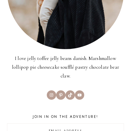
I love jelly toffee jelly beans danish. Marshmallow
lollipop pie cheesecake soufflé pastry chocolate bear
claw.
Instagram
Pinterest
TikTok
YouTube
JOIN IN ON THE ADVENTURE!