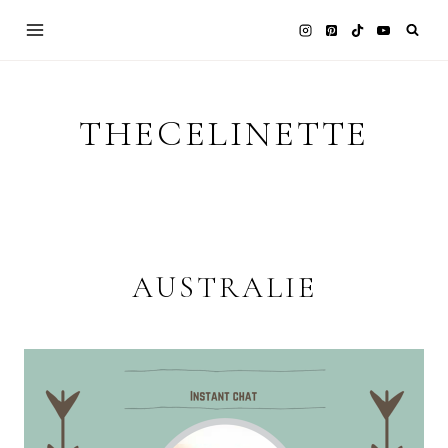
Skip
to
content
THECELINETTE
AUSTRALIE