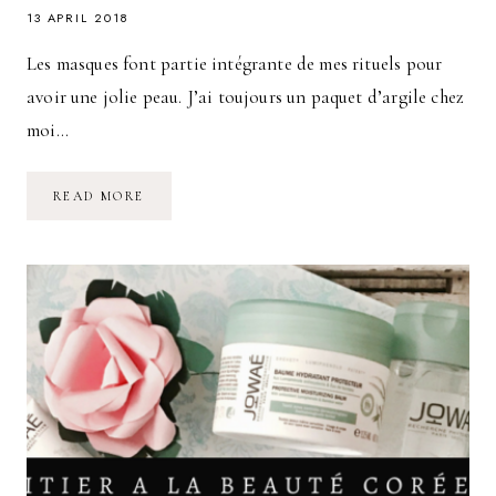
13 APRIL 2018
Les masques font partie intégrante de mes rituels pour
avoir une jolie peau. J’ai toujours un paquet d’argile chez
moi…
LES
READ MORE
MASQUES
DE
PRINTEMPS
:
ARGILE
&
MISSION
HYDRATATION
AVEC
JOWAE