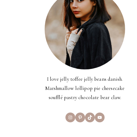
I love jelly toffee jelly beans danish.
Marshmallow lollipop pie cheesecake
soufflé pastry chocolate bear claw.
Instagram
Pinterest
TikTok
YouTube