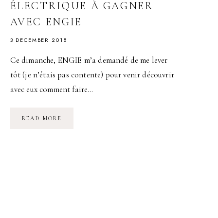
ÉLECTRIQUE À GAGNER
AVEC ENGIE
3 DECEMBER 2018
Ce dimanche, ENGIE m’a demandé de me lever
tôt (je n’étais pas contente) pour venir découvrir
avec eux comment faire…
CONCOURS
READ MORE
:
UNE
TROTTINETTE
ÉLECTRIQUE
À
GAGNER
AVEC
ENGIE