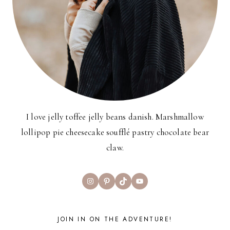
I love jelly toffee jelly beans danish. Marshmallow
lollipop pie cheesecake soufflé pastry chocolate bear
claw.
Instagram
Pinterest
TikTok
YouTube
JOIN IN ON THE ADVENTURE!