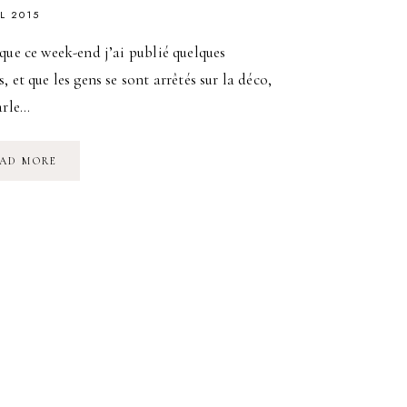
IL 2015
que ce week-end j’ai publié quelques
, et que les gens se sont arrêtés sur la déco,
arle…
DÉCORATION
AD MORE
:
UN
PEU
DE
CHEZ
MOI
(CUISINE)