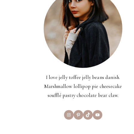
I love jelly toffee jelly beans danish.
Marshmallow lollipop pie cheesecake
soufflé pastry chocolate bear claw.
Instagram
Pinterest
TikTok
YouTube