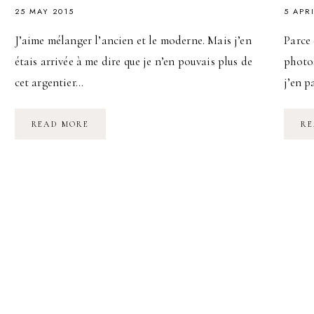
25 MAY 2015
5 APR
J’aime mélanger l’ancien et le moderne. Mais j’en
Parce 
étais arrivée à me dire que je n’en pouvais plus de
photos
cet argentier…
j’en p
RECUP
READ MORE
RE
:
RÉNOVER
UN
MEUBLE
ANCIEN
EN
BOIS