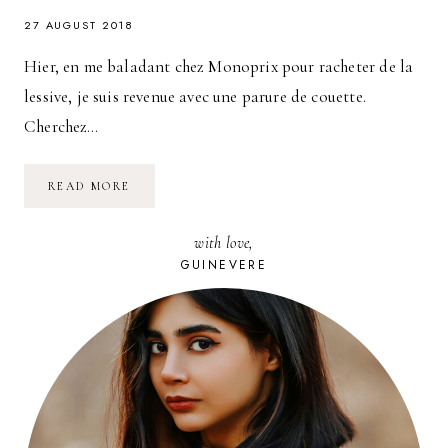
27 AUGUST 2018
Hier, en me baladant chez Monoprix pour racheter de la
lessive, je suis revenue avec une parure de couette.
Cherchez…
POINT
READ MORE
DÉCO
:
HOUSSE
with love,
DE
COUETTE
GUINEVERE
ROUGE
ET
BLEUE