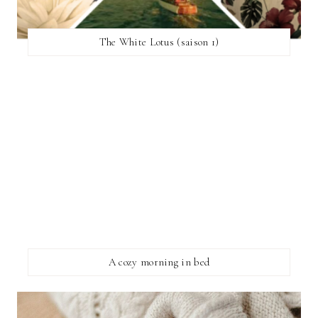
The White Lotus (saison 1)
A cozy morning in bed