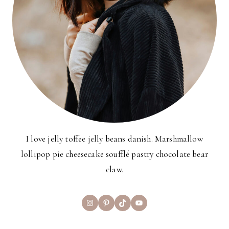
I love jelly toffee jelly beans danish. Marshmallow
lollipop pie cheesecake soufflé pastry chocolate bear
claw.
Instagram
Pinterest
TikTok
YouTube