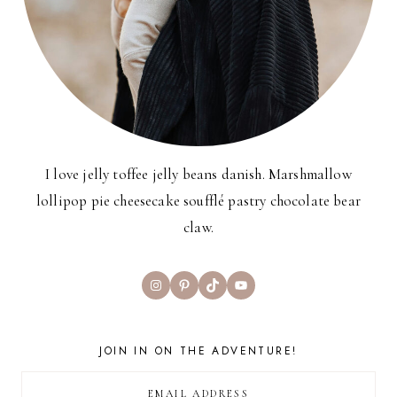
I love jelly toffee jelly beans danish. Marshmallow
lollipop pie cheesecake soufflé pastry chocolate bear
claw.
Instagram
Pinterest
TikTok
YouTube
JOIN IN ON THE ADVENTURE!