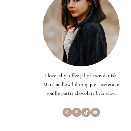
I love jelly toffee jelly beans danish.
Marshmallow lollipop pie cheesecake
soufflé pastry chocolate bear claw.
Instagram
Pinterest
TikTok
YouTube