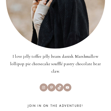
I love jelly toffee jelly beans danish. Marshmallow
lollipop pie cheesecake soufflé pastry chocolate bear
claw.
Instagram
Pinterest
TikTok
YouTube
JOIN IN ON THE ADVENTURE!