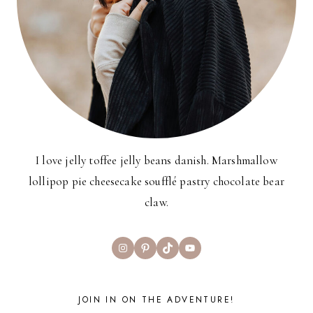
I love jelly toffee jelly beans danish. Marshmallow
lollipop pie cheesecake soufflé pastry chocolate bear
claw.
Instagram
Pinterest
TikTok
YouTube
JOIN IN ON THE ADVENTURE!