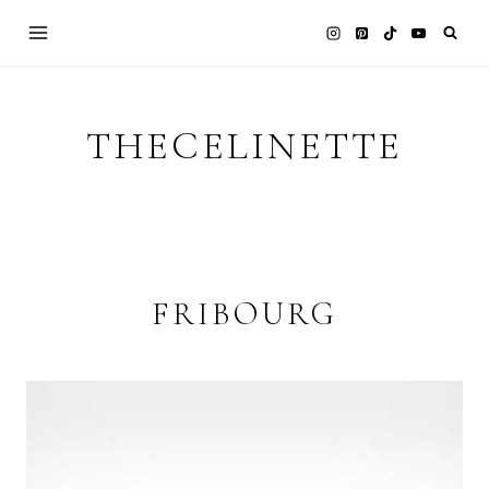
Skip
to
content
THECELINETTE
FRIBOURG