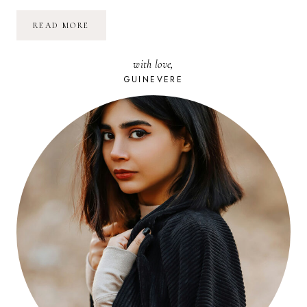
DÉCO
READ MORE
:
INSTANTANÉS
DE
with love,
MON
INTÉRIEUR
GUINEVERE