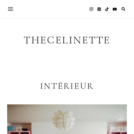
Skip
to
content
THECELINETTE
INTÉRIEUR