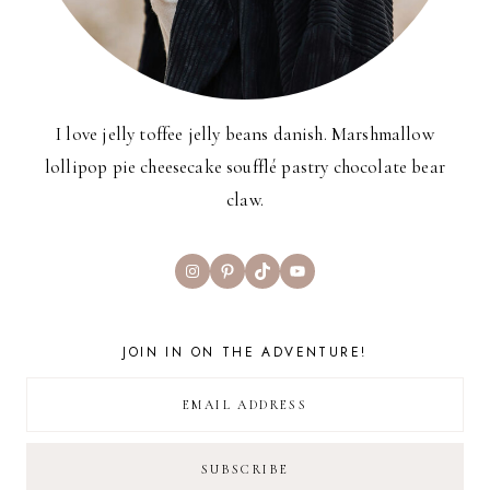
I love jelly toffee jelly beans danish. Marshmallow
lollipop pie cheesecake soufflé pastry chocolate bear
claw.
Instagram
Pinterest
TikTok
YouTube
JOIN IN ON THE ADVENTURE!