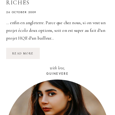
RICHES
26 OCTOBER 2009
… enfin en angleterre. Parce que chez nous, si on veut un
projet écolo deux options, soit on est super au fait d’un
projet HQE d’un bailleur…
URBANISME
READ MORE
:
SANFORD,
VIVRE
with love,
ÉCOLO
N’EST
GUINEVERE
PAS
RÉSERVÉ
AUX
RICHES