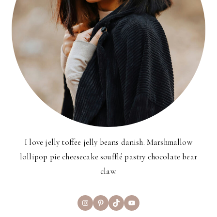
I love jelly toffee jelly beans danish. Marshmallow
lollipop pie cheesecake soufflé pastry chocolate bear
claw.
Instagram
Pinterest
TikTok
YouTube