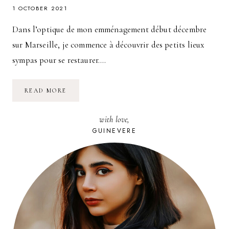
1 OCTOBER 2021
Dans l’optique de mon emménagement début décembre
sur Marseille, je commence à découvrir des petits lieux
sympas pour se restaurer….
STREET
READ MORE
FOOD
MARSEILLE
:
with love,
FRISCH
SÜSSES –
GUINEVERE
B
ERLINER K
EBAP