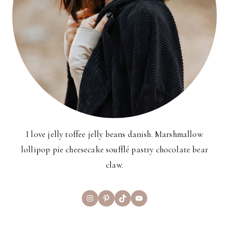
I love jelly toffee jelly beans danish. Marshmallow
lollipop pie cheesecake soufflé pastry chocolate bear
claw.
Instagram
Pinterest
TikTok
YouTube