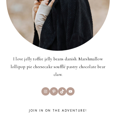
I love jelly toffee jelly beans danish. Marshmallow
lollipop pie cheesecake soufflé pastry chocolate bear
claw.
Instagram
Pinterest
TikTok
YouTube
JOIN IN ON THE ADVENTURE!