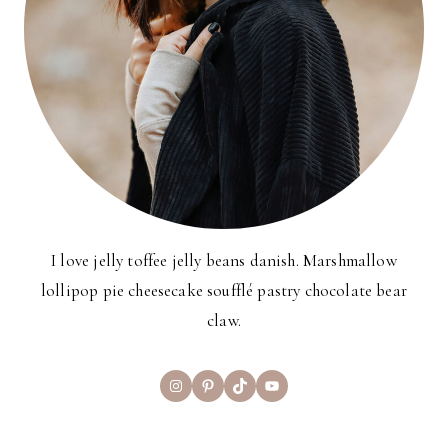
I love jelly toffee jelly beans danish. Marshmallow
lollipop pie cheesecake soufflé pastry chocolate bear
claw.
Instagram
Pinterest
TikTok
YouTube