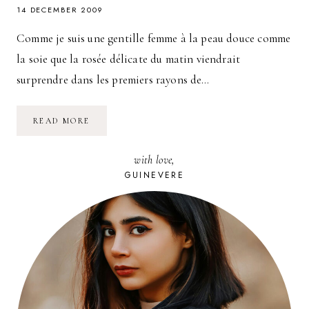
14 DECEMBER 2009
Comme je suis une gentille femme à la peau douce comme
la soie que la rosée délicate du matin viendrait
surprendre dans les premiers rayons de…
LES
READ MORE
TESTS
POUR
UNE
with love,
BONNE
MINE
GUINEVERE
:
L’ORÉAL,
MIXA,
PLATZ