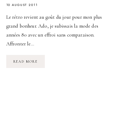
10 AUGUST 2011
Le rétro revient au goût du jour pour mon plus
grand bonheur. Ado, je subissais la mode des
années 80 avec un effroi sans comparaison.
Affronter le…
THE
READ MORE
MAD
MEN’
STYLE
:
COIFFURE
RÉTRO