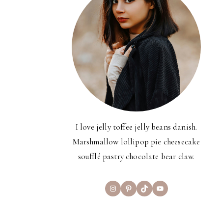
I love jelly toffee jelly beans danish.
Marshmallow lollipop pie cheesecake
soufflé pastry chocolate bear claw.
Instagram
Pinterest
TikTok
YouTube