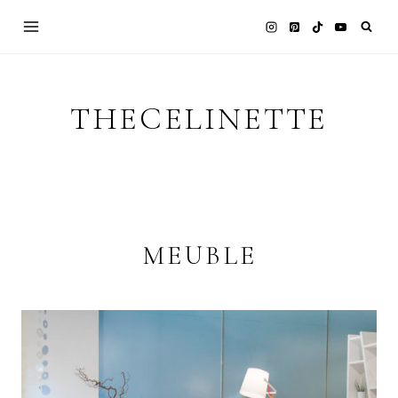
Skip
to
content
THECELINETTE
MEUBLE