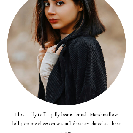
I love jelly toffee jelly beans danish. Marshmallow
lollipop pie cheesecake soufflé pastry chocolate bear
claw.