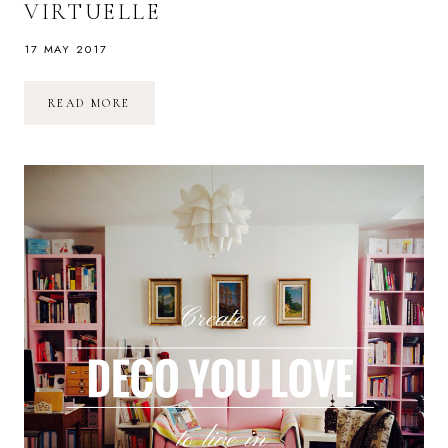
VIRTUELLE
17 MAY 2017
VISUALISER
READ MORE
SES
MEUBLES
CHEZ
SOI
AVANT
DE
LES
ACHETER
:
MILIBOO
ET
LA
RÉALITÉ
VIRTUELLE