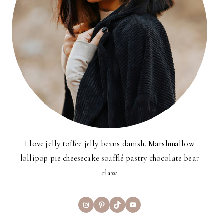
I love jelly toffee jelly beans danish. Marshmallow
lollipop pie cheesecake soufflé pastry chocolate bear
claw.
Instagram
Pinterest
TikTok
YouTube