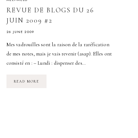
REVUE DE BLOGS DU 26
JUIN 2009 #2
26 JUNE 2009
Mes vadrouilles sont la raison de la raréfication
de mes notes, mais je vais revenir (asap). Elles ont
consisté en : – Lundi : dispenser des…
REVUE
READ MORE
DE
BLOGS
DU
26
JUIN
2009
#2