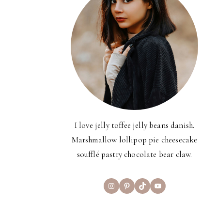
I love jelly toffee jelly beans danish.
Marshmallow lollipop pie cheesecake
soufflé pastry chocolate bear claw.
Instagram
Pinterest
TikTok
YouTube