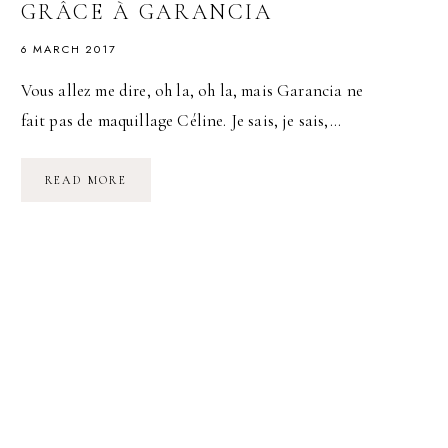
GRÂCE À GARANCIA
6 MARCH 2017
Vous allez me dire, oh la, oh la, mais Garancia ne
fait pas de maquillage Céline. Je sais, je sais,…
UNE
READ MORE
TENUE
IMPECCABLE
POUR
SON
MAQUILLAGE
GRÂCE
À
GARANCIA