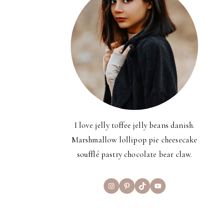
I love jelly toffee jelly beans danish.
Marshmallow lollipop pie cheesecake
soufflé pastry chocolate bear claw.
Instagram
Pinterest
TikTok
YouTube