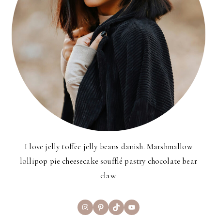
I love jelly toffee jelly beans danish. Marshmallow
lollipop pie cheesecake soufflé pastry chocolate bear
claw.
Instagram
Pinterest
TikTok
YouTube