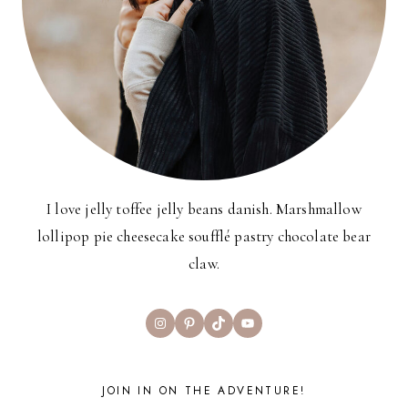
I love jelly toffee jelly beans danish. Marshmallow
lollipop pie cheesecake soufflé pastry chocolate bear
claw.
Instagram
Pinterest
TikTok
YouTube
JOIN IN ON THE ADVENTURE!