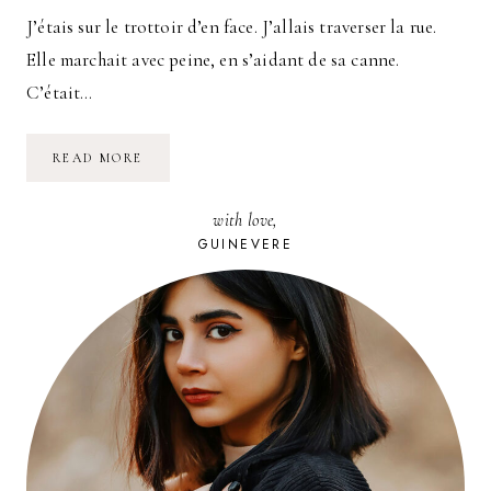
J’étais sur le trottoir d’en face. J’allais traverser la rue.
Elle marchait avec peine, en s’aidant de sa canne.
C’était…
CES
READ MORE
CHOSES
QUE
JE
with love,
TROUVE
BELLES
GUINEVERE