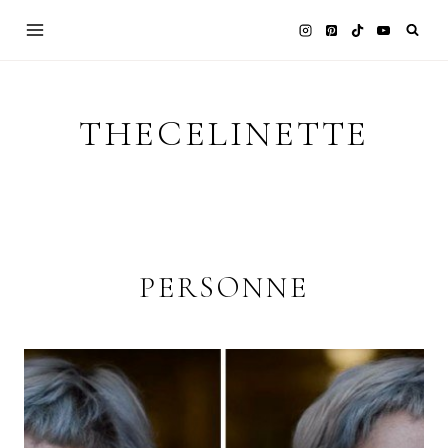
Skip
to
content
THECELINETTE
PERSONNE