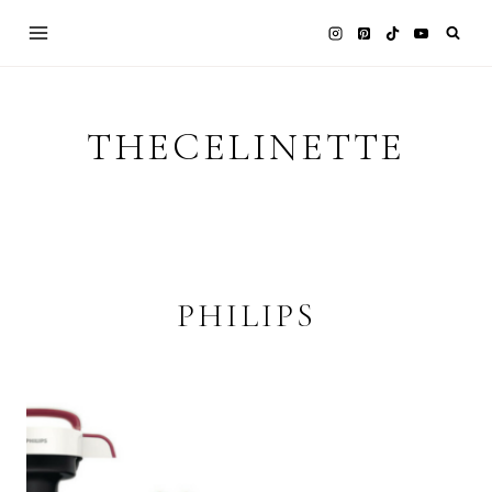
Skip
to
content
THECELINETTE
PHILIPS