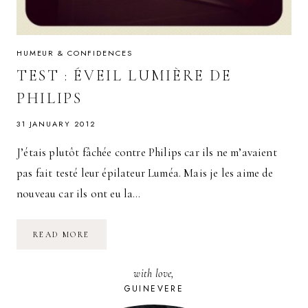
HUMEUR & CONFIDENCES
TEST : ÉVEIL LUMIÈRE DE
PHILIPS
31 JANUARY 2012
J’étais plutôt fâchée contre Philips car ils ne m’avaient
pas fait testé leur épilateur Luméa. Mais je les aime de
nouveau car ils ont eu la…
TEST
READ MORE
:
ÉVEIL
LUMIÈRE
with love,
DE
PHILIPS
GUINEVERE