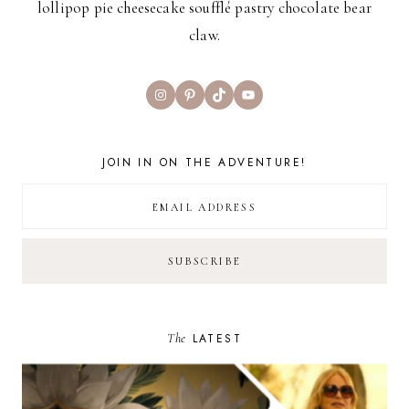
lollipop pie cheesecake soufflé pastry chocolate bear
claw.
Instagram
Pinterest
TikTok
YouTube
JOIN IN ON THE ADVENTURE!
The
LATEST