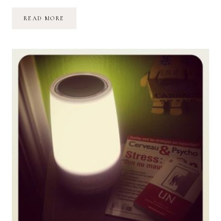
MON
READ MORE
TEST
DU
SOUPMAKER
DE
PHILIPS