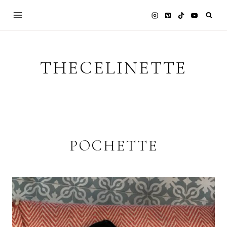
Skip
to
content
THECELINETTE
POCHETTE