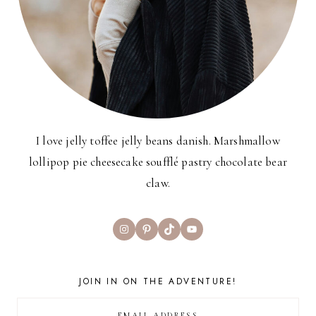
I love jelly toffee jelly beans danish. Marshmallow
lollipop pie cheesecake soufflé pastry chocolate bear
claw.
Instagram
Pinterest
TikTok
YouTube
JOIN IN ON THE ADVENTURE!