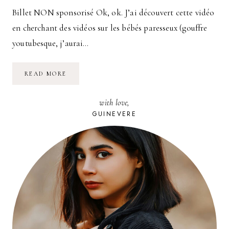
Billet NON sponsorisé Ok, ok. J’ai découvert cette vidéo
en cherchant des vidéos sur les bébés paresseux (gouffre
youtubesque, j’aurai…
QUAND
READ MORE
ME
SUIS-
JE
with love,
TROUVÉE
BELLE
GUINEVERE
LA
DERNIÈRE
FOIS
?