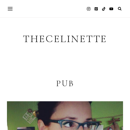
Skip
to
content
THECELINETTE
PUB