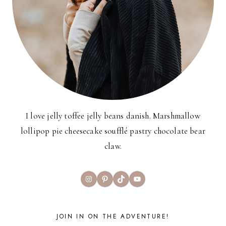
I love jelly toffee jelly beans danish. Marshmallow
lollipop pie cheesecake soufflé pastry chocolate bear
claw.
Instagram
Pinterest
TikTok
YouTube
JOIN IN ON THE ADVENTURE!