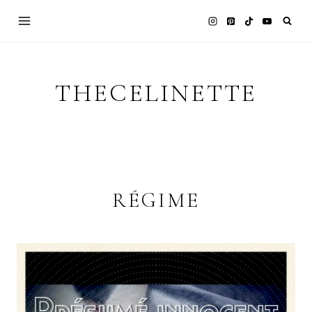
Skip
to
content
THECELINETTE
RÉGIME