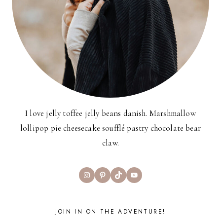
I love jelly toffee jelly beans danish. Marshmallow
lollipop pie cheesecake soufflé pastry chocolate bear
claw.
Instagram
Pinterest
TikTok
YouTube
JOIN IN ON THE ADVENTURE!