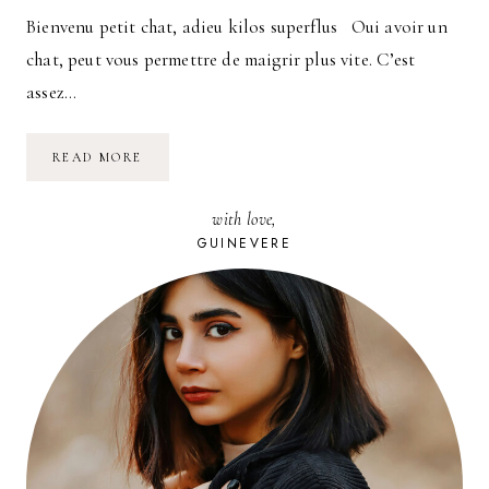
Bienvenu petit chat, adieu kilos superflus Oui avoir un
chat, peut vous permettre de maigrir plus vite. C’est
assez…
RÉUSSIR
READ MORE
SON
RÉGIME
GRÂCE
with love,
À
SON
GUINEVERE
CHAT