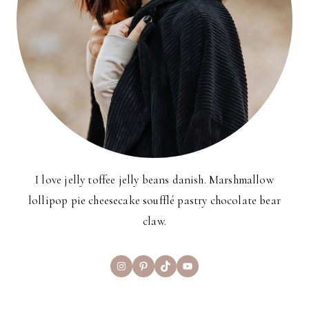
I love jelly toffee jelly beans danish. Marshmallow
lollipop pie cheesecake soufflé pastry chocolate bear
claw.
Instagram
Pinterest
TikTok
YouTube