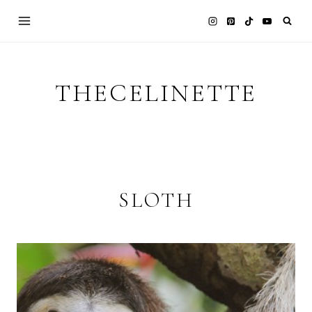
Skip
to
content
THECELINETTE
SLOTH