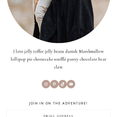
I love jelly toffee jelly beans danish. Marshmallow
lollipop pie cheesecake soufflé pastry chocolate bear
claw.
Instagram
Pinterest
TikTok
YouTube
JOIN IN ON THE ADVENTURE!