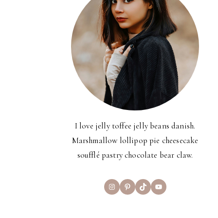
I love jelly toffee jelly beans danish.
Marshmallow lollipop pie cheesecake
soufflé pastry chocolate bear claw.
Instagram
Pinterest
TikTok
YouTube