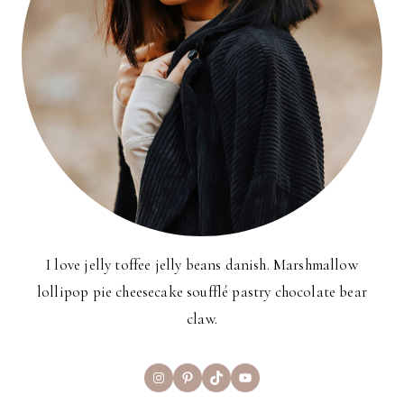
I love jelly toffee jelly beans danish. Marshmallow
lollipop pie cheesecake soufflé pastry chocolate bear
claw.
Instagram
Pinterest
TikTok
YouTube