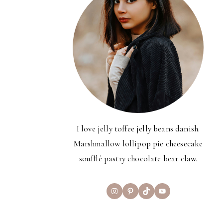
I love jelly toffee jelly beans danish.
Marshmallow lollipop pie cheesecake
soufflé pastry chocolate bear claw.
Instagram
Pinterest
TikTok
YouTube