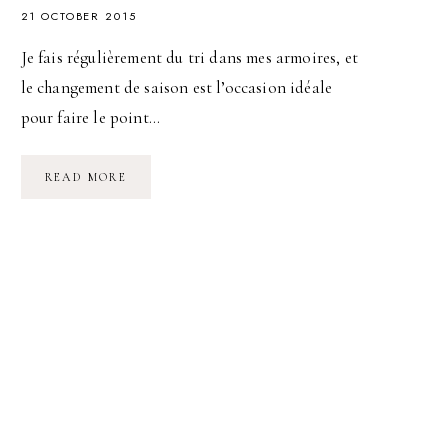
21 OCTOBER 2015
Je fais régulièrement du tri dans mes armoires, et
le changement de saison est l’occasion idéale
pour faire le point…
AVEZ-
READ MORE
VOUS
LA
FIBRE
DU
TRI
?