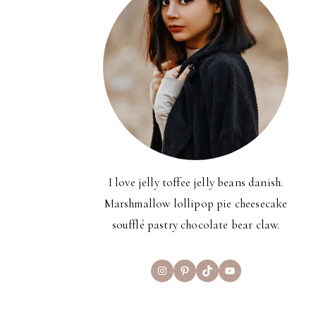
I love jelly toffee jelly beans danish.
Marshmallow lollipop pie cheesecake
soufflé pastry chocolate bear claw.
Instagram
Pinterest
TikTok
YouTube