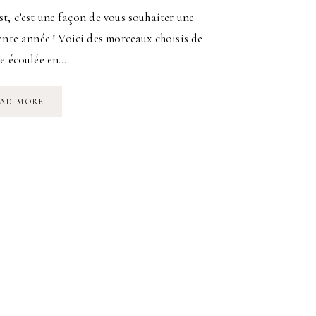
t, c’est une façon de vous souhaiter une
ente année ! Voici des morceaux choisis de
ée écoulée en…
BYE
AD MORE
BYE
2015.
HELLO
2016
!