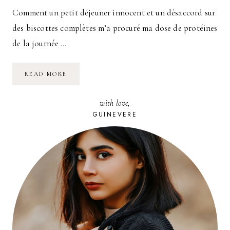
Comment un petit déjeuner innocent et un désaccord sur
des biscottes complètes m’a procuré ma dose de protéines
de la journée …
LE
READ MORE
MYSTÈRE
DES
BISCOTTES
with love,
COMPLÈTES
GUINEVERE