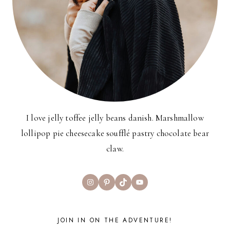
I love jelly toffee jelly beans danish. Marshmallow
lollipop pie cheesecake soufflé pastry chocolate bear
claw.
Instagram
Pinterest
TikTok
YouTube
JOIN IN ON THE ADVENTURE!