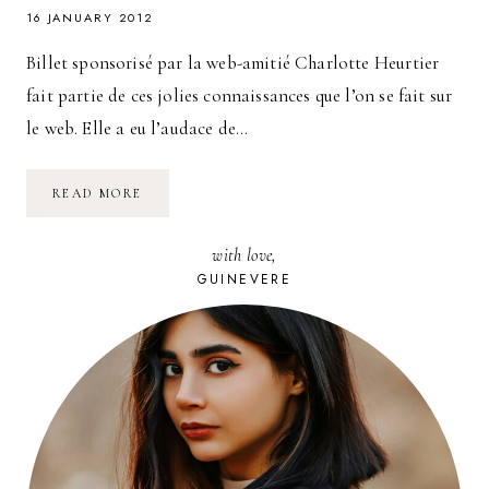
16 JANUARY 2012
Billet sponsorisé par la web-amitié Charlotte Heurtier
fait partie de ces jolies connaissances que l’on se fait sur
le web. Elle a eu l’audace de…
FOCUS
READ MORE
SUR
UNE
JEUNE
with love,
WEBENTREPRENEUSE
:
GUINEVERE
ECHARLOTTE