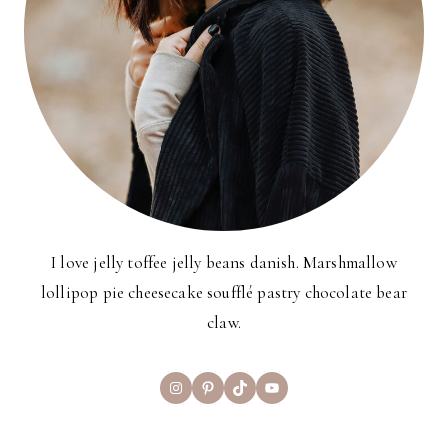
I love jelly toffee jelly beans danish. Marshmallow
lollipop pie cheesecake soufflé pastry chocolate bear
claw.
Instagram
Pinterest
TikTok
YouTube