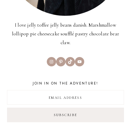
I love jelly toffee jelly beans danish. Marshmallow
lollipop pie cheesecake soufflé pastry chocolate bear
claw.
Instagram
Pinterest
TikTok
YouTube
JOIN IN ON THE ADVENTURE!