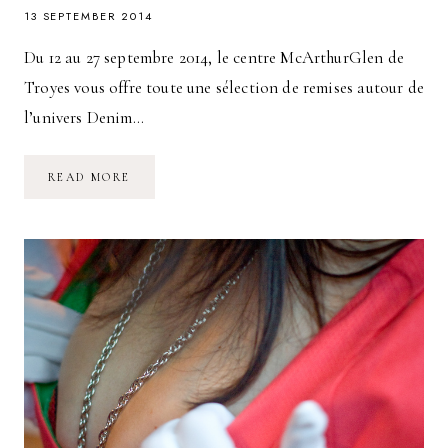
13 SEPTEMBER 2014
Du 12 au 27 septembre 2014, le centre McArthurGlen de
Troyes vous offre toute une sélection de remises autour de
l’univers Denim…
LA
READ MORE
SÉLECTION
DENIM
ICONS
DE
MCARTHUR
GLEN
:
5
LOOKS
SUR
LE
THÈME