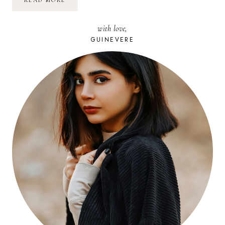
READ MORE
PETITE
ROBE
with love,
GUINEVERE