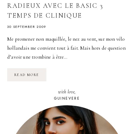
RADIEUX AVEC LE BASIC 3
TEMPS DE CLINIQUE
30 SEPTEMBER 2009
Me promener non maquillée, le nez au vent, sur mon vélo
hollandais me convient tout à fait. Mais hors de question
d’avoir une trombine à être…
UN
READ MORE
TEINT
FRAIS
ET
with love,
UN
MINOIS
GUINEVERE
RADIEUX
AVEC
LE
BASIC
3
TEMPS
DE
CLINIQUE