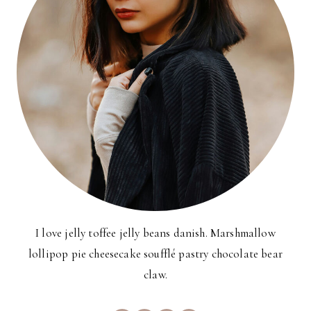
I love jelly toffee jelly beans danish. Marshmallow
lollipop pie cheesecake soufflé pastry chocolate bear
claw.