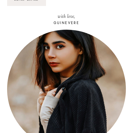
:
THECÉLINETTE
VS
with love,
DAVIDOUS
GUINEVERE