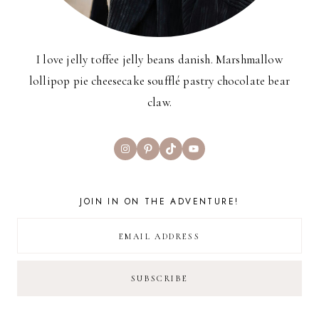
I love jelly toffee jelly beans danish. Marshmallow
lollipop pie cheesecake soufflé pastry chocolate bear
claw.
Instagram
Pinterest
TikTok
YouTube
JOIN IN ON THE ADVENTURE!