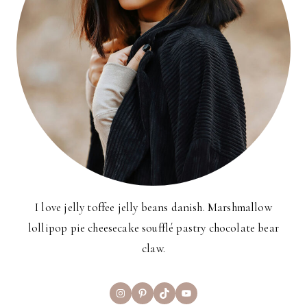
I love jelly toffee jelly beans danish. Marshmallow
lollipop pie cheesecake soufflé pastry chocolate bear
claw.
Instagram
Pinterest
TikTok
YouTube