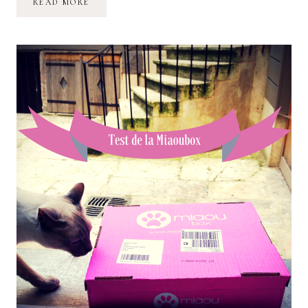
UNE
READ MORE
BOX
PHYTOMER
À
GAGNER
!