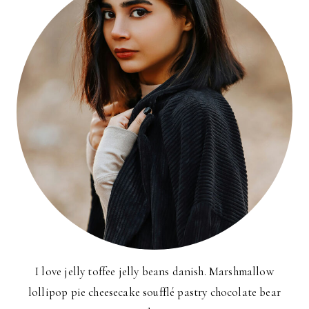
I love jelly toffee jelly beans danish. Marshmallow
lollipop pie cheesecake soufflé pastry chocolate bear