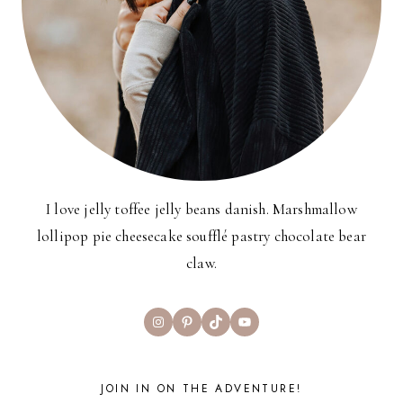
I love jelly toffee jelly beans danish. Marshmallow
lollipop pie cheesecake soufflé pastry chocolate bear
claw.
Instagram
Pinterest
TikTok
YouTube
JOIN IN ON THE ADVENTURE!