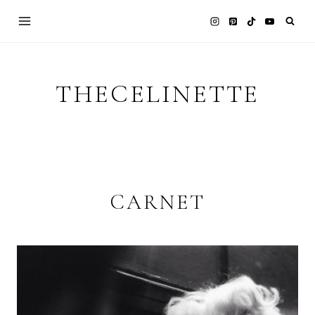
Skip
to
content
THECELINETTE
CARNET