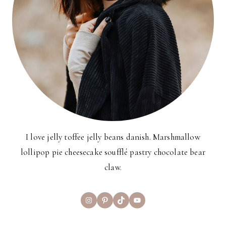
I love jelly toffee jelly beans danish. Marshmallow
lollipop pie cheesecake soufflé pastry chocolate bear
claw.
Instagram
Pinterest
TikTok
YouTube