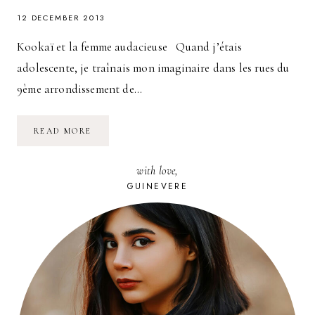
12 DECEMBER 2013
Kookaï et la femme audacieuse Quand j’étais
adolescente, je traînais mon imaginaire dans les rues du
9ème arrondissement de…
JEU-
READ MORE
CONCOURS
KOOKAÏ
:
with love,
L’ENFER
C’EST
GUINEVERE
MOI