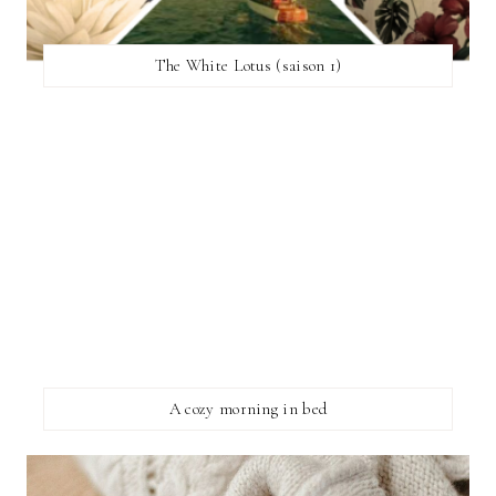
The White Lotus (saison 1)
A cozy morning in bed