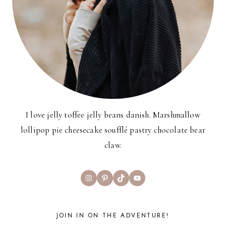
I love jelly toffee jelly beans danish. Marshmallow
lollipop pie cheesecake soufflé pastry chocolate bear
claw.
Instagram
Pinterest
TikTok
YouTube
JOIN IN ON THE ADVENTURE!