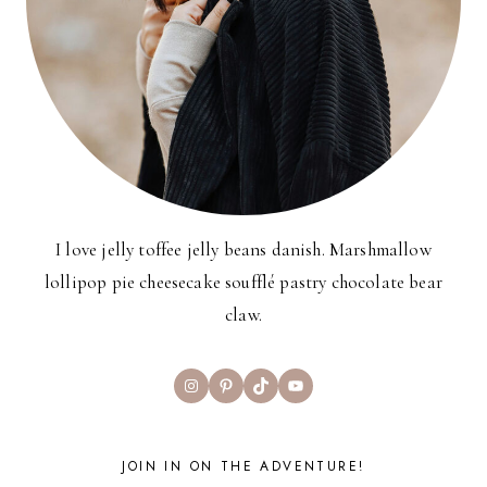
I love jelly toffee jelly beans danish. Marshmallow
lollipop pie cheesecake soufflé pastry chocolate bear
claw.
Instagram
Pinterest
TikTok
YouTube
JOIN IN ON THE ADVENTURE!