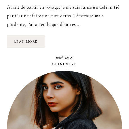
Avant de partir en voyage, je me suis lancé un défi initié
par Carine : faire une cure détox. Téméraire mais
prudente, j’ai attendu que d’autres…
MA
READ MORE
CURE
DÉTOX
:
with love,
CITRON
SIROP
GUINEVERE
D’ÉRABLE.